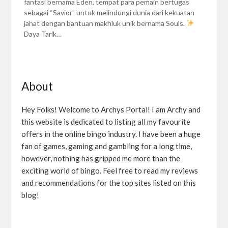
fantasi bernama Eden, tempat para pemain bertugas
sebagai “Savior” untuk melindungi dunia dari kekuatan
jahat dengan bantuan makhluk unik bernama Souls.
Daya Tarik…
About
Hey Folks! Welcome to Archys Portal! I am Archy and
this website is dedicated to listing all my favourite
offers in the online bingo industry. I have been a huge
fan of games, gaming and gambling for a long time,
however, nothing has gripped me more than the
exciting world of bingo. Feel free to read my reviews
and recommendations for the top sites listed on this
blog!