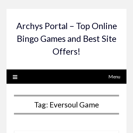
Skip
to
content
Archys Portal – Top Online
Bingo Games and Best Site
Offers!
Menu
Tag:
Eversoul Game