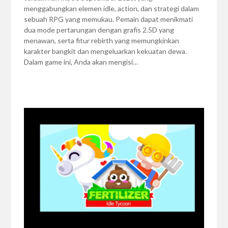
menggabungkan elemen idle, action, dan strategi dalam
sebuah RPG yang memukau. Pemain dapat menikmati
dua mode pertarungan dengan grafis 2.5D yang
menawan, serta fitur rebirth yang memungkinkan
karakter bangkit dan mengeluarkan kekuatan dewa.
Dalam game ini, Anda akan mengisi…