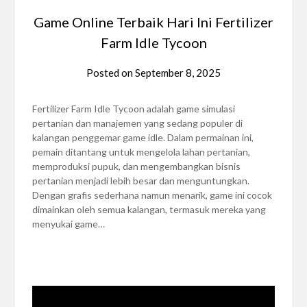
Game Online Terbaik Hari Ini Fertilizer
Farm Idle Tycoon
Posted on
September 8, 2025
Fertilizer Farm Idle Tycoon adalah game simulasi
pertanian dan manajemen yang sedang populer di
kalangan penggemar game idle. Dalam permainan ini,
pemain ditantang untuk mengelola lahan pertanian,
memproduksi pupuk, dan mengembangkan bisnis
pertanian menjadi lebih besar dan menguntungkan.
Dengan grafis sederhana namun menarik, game ini cocok
dimainkan oleh semua kalangan, termasuk mereka yang
menyukai game…