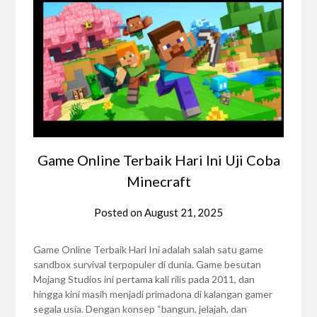
Game Online Terbaik Hari Ini Uji Coba
Minecraft
Posted on
August 21, 2025
Game Online Terbaik Hari Ini adalah salah satu game
sandbox survival terpopuler di dunia. Game besutan
Mojang Studios ini pertama kali rilis pada 2011, dan
hingga kini masih menjadi primadona di kalangan gamer
segala usia. Dengan konsep “bangun, jelajah, dan