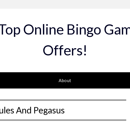
 Top Online Bingo Gam
Offers!
About
ules And Pegasus