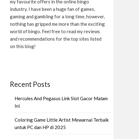
my favourite offers in the online bingo
industry. I have been a huge fan of games,
gaming and gambling for a long time, however,
nothing has gripped me more than the exciting
world of bingo. Feel free to read my reviews
and recommendations for the top sites listed
on this blog!
Recent Posts
Hercules And Pegasus Link Slot Gacor Malam
Ini
Coloring Game Little Artist Mewarnai Terbaik
untuk PC dan HP di 2025