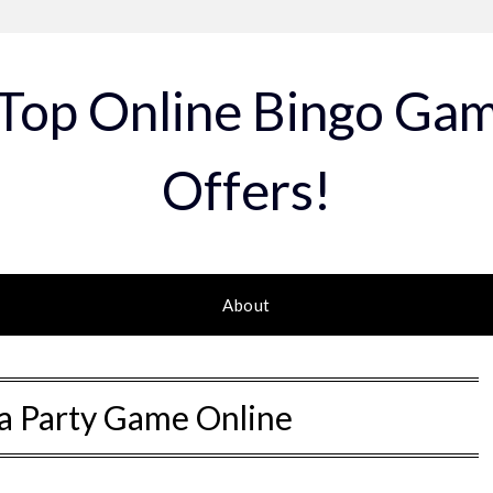
 Top Online Bingo Gam
Offers!
About
ia Party Game Online