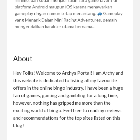
Minimo, dan sudah menjadi salah satu game favorit di
platform Android maupun iOS karena menawarkan
gameplay ringan namun tetap menantang.
Gameplay
yang Menarik Dalam Mini Racing Adventures, pemain
mengendalikan karakter utama bernama…
About
Hey Folks! Welcome to Archys Portal! I am Archy and
this website is dedicated to listing all my favourite
offers in the online bingo industry. I have been a huge
fan of games, gaming and gambling for a long time,
however, nothing has gripped me more than the
exciting world of bingo. Feel free to read my reviews
and recommendations for the top sites listed on this
blog!