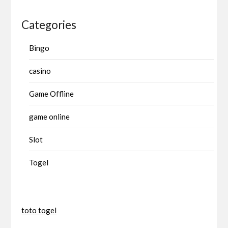
Categories
Bingo
casino
Game Offline
game online
Slot
Togel
toto togel