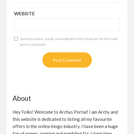
WEBSITE
Save my name, email, and website in this browser for the next
time I comment.
About
Hey Folks! Welcome to Archys Portal! I am Archy and
this website is dedicated to listing all my favourite
offers in the online bingo industry. I have been a huge
fan of games, gaming and gambling for a long time,