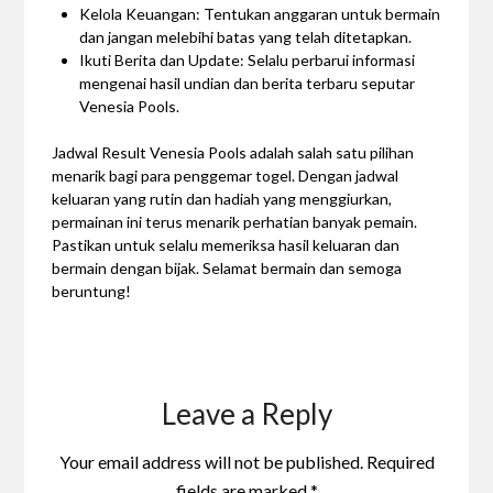
Kelola Keuangan: Tentukan anggaran untuk bermain
dan jangan melebihi batas yang telah ditetapkan.
Ikuti Berita dan Update: Selalu perbarui informasi
mengenai hasil undian dan berita terbaru seputar
Venesia Pools.
Jadwal Result Venesia Pools adalah salah satu pilihan
menarik bagi para penggemar togel. Dengan jadwal
keluaran yang rutin dan hadiah yang menggiurkan,
permainan ini terus menarik perhatian banyak pemain.
Pastikan untuk selalu memeriksa hasil keluaran dan
bermain dengan bijak. Selamat bermain dan semoga
beruntung!
Leave a Reply
Your email address will not be published.
Required
fields are marked
*