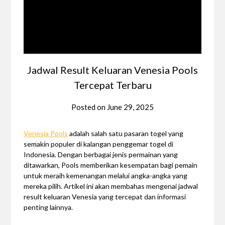
Jadwal Result Keluaran Venesia Pools
Tercepat Terbaru
Posted on
June 29, 2025
Venesia Pools
adalah salah satu pasaran togel yang
semakin populer di kalangan penggemar togel di
Indonesia. Dengan berbagai jenis permainan yang
ditawarkan, Pools memberikan kesempatan bagi pemain
untuk meraih kemenangan melalui angka-angka yang
mereka pilih. Artikel ini akan membahas mengenai jadwal
result keluaran Venesia yang tercepat dan informasi
penting lainnya.