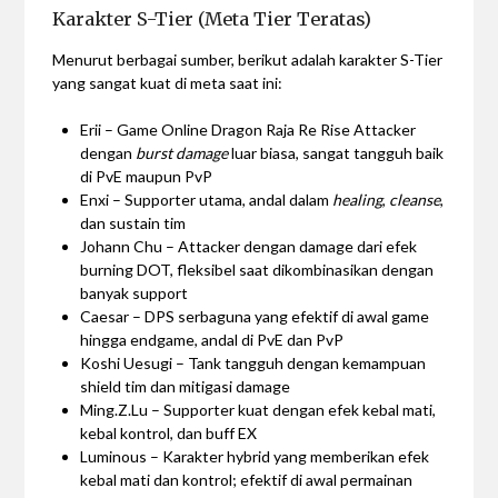
Karakter S-Tier (Meta Tier Teratas)
Menurut berbagai sumber, berikut adalah karakter S-Tier
yang sangat kuat di meta saat ini:
Erii – Game Online Dragon Raja Re Rise Attacker
dengan
burst damage
luar biasa, sangat tangguh baik
di PvE maupun PvP
Enxi – Supporter utama, andal dalam
healing
,
cleanse
,
dan sustain tim
Johann Chu – Attacker dengan damage dari efek
burning DOT, fleksibel saat dikombinasikan dengan
banyak support
Caesar – DPS serbaguna yang efektif di awal game
hingga endgame, andal di PvE dan PvP
Koshi Uesugi – Tank tangguh dengan kemampuan
shield tim dan mitigasi damage
Ming.Z.Lu – Supporter kuat dengan efek kebal mati,
kebal kontrol, dan buff EX
Luminous – Karakter hybrid yang memberikan efek
kebal mati dan kontrol; efektif di awal permainan