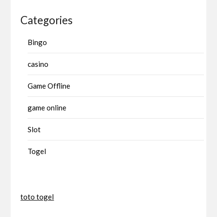
Categories
Bingo
casino
Game Offline
game online
Slot
Togel
toto togel