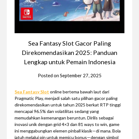
Sea Fantasy Slot Gacor Paling
Direkomendasikan 2025: Panduan
Lengkap untuk Pemain Indonesia
Posted on
September 27, 2025
Sea Fantasy Slot
online bertema bawah laut dari
Pragmatic Play, menjadi salah satu pilihan gacor paling
direkomendasikan untuk tahun 2025 berkat RTP tinggi
mencapai 96.5% dan volatilitas sedang yang
memudahkan kemenangan beruntun. Dirilis sebagai
inovasi unik dengan grid 4×3 dan 81 ways to win, game
ini menggabungkan elemen pinball klasik—di mana. Bola
jatuh melalui pin untuk memicu bonus—dengan simbol