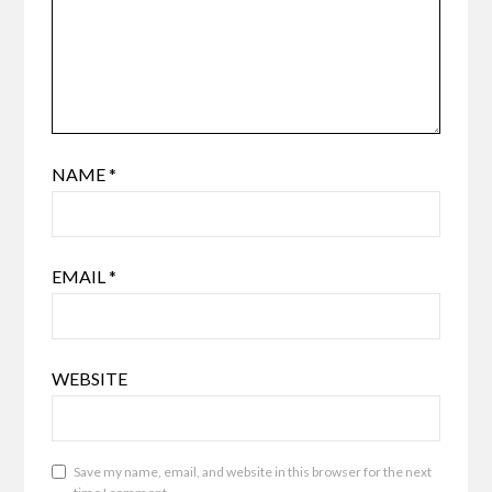
NAME
*
EMAIL
*
WEBSITE
Save my name, email, and website in this browser for the next