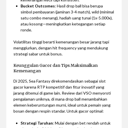
Bucket Outcomes
: Hasil drop ball bisa berupa
simbol pembayaran (jaminan 3-4 match), wild (minimal
satu combo menang), hadiah uang tunai (1x-5.000x),
atau kosong—meningkatkan ketegangan setiap
ronde.
Volatilitas tinggi berarti kemenangan besar jarang tapi
menggiurkan, dengan hit frequency yang mendukung
strategi sabar untuk bonus.
Keunggulan Gacor dan Tips Maksimalkan
Kemenangan
Di 2025, Sea Fantasy direkomendasikan sebagai slot
gacor karena RTP kompetitif dan fitur inovatif yang
jarang ditemui di game lain. Review dari VSO menyoroti
pengalaman uniknya, di mana drop ball menambahkan
elemen keberuntungan murni, ideal untuk pemain yang
bosan dengan respin standar. Untuk gacor optimal:
Strategi Taruhan
: Mulai dengan bet rendah untuk