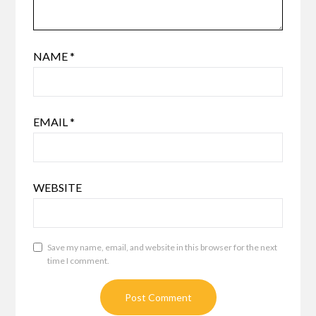
NAME
*
EMAIL
*
WEBSITE
Save my name, email, and website in this browser for the next
time I comment.